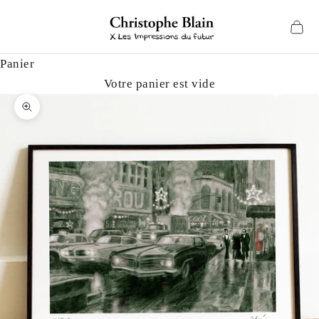
Passer au contenu
Shop Christophe Blain
Voir 
Panier
Votre panier est vide
Zoomer sur l'image