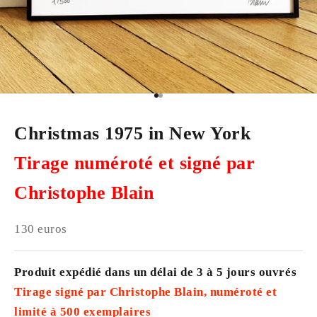
Aller à l'élément 1
Aller à l'élément 2
Christmas 1975 in New York
Tirage numéroté et signé par
Christophe Blain
Prix de vente
130 euros
Produit expédié dans un délai de 3 à 5 jours ouvrés
Tirage signé par Christophe Blain, numéroté et
limité à 500 exemplaires