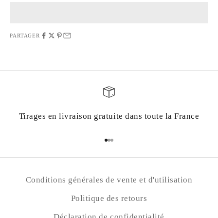
PARTAGER
Tirages en livraison gratuite dans toute la France
Aller à l'élément 1
Aller à l'élément 2
Aller à l'élément 3
Conditions générales de vente et d'utilisation
Politique des retours
Déclaration de confidentialité