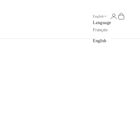
Open account p
Open cart
English
Language
Français
English